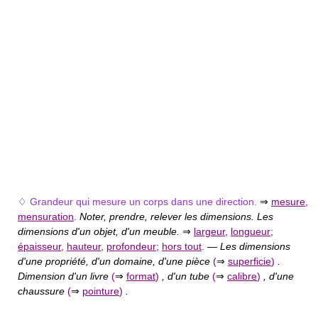
♢
Grandeur qui mesure un corps dans une direction.
⇒
mesure
,
mensuration
.
Noter, prendre, relever les dimensions. Les
dimensions d'un objet, d'un meuble.
⇒
largeur
,
longueur
;
épaisseur
,
hauteur
,
profondeur
;
hors tout
.
—
Les dimensions
d'une propriété, d'un domaine, d'une pièce
(
⇒
superficie
)
.
Dimension d'un livre
(
⇒
format
)
, d'un tube
(
⇒
calibre
)
, d'une
chaussure
(
⇒
pointure
)
.