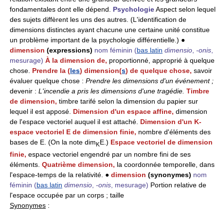
fondamentales dont elle dépend.
Psychologie
Aspect selon lequel
des sujets diffèrent les uns des autres. (L'identification de
dimensions distinctes ayant chacune une certaine unité constitue
un problème important de la psychologie différentielle.) ●
dimension
(expressions)
nom féminin
(
bas latin
dimensio
,
-onis
,
mesurage)
À la dimension de,
proportionné, approprié à quelque
chose.
Prendre la (
les
) dimension(
s
) de quelque chose,
savoir
évaluer quelque chose :
Prendre les dimensions d'un événement
;
devenir :
L'incendie a pris les dimensions d'une tragédie.
Timbre
de dimension,
timbre tarifé selon la dimension du papier sur
lequel il est apposé.
Dimension d'un espace affine,
dimension
de l'espace vectoriel auquel il est attaché.
Dimension d'un K-
espace vectoriel E de dimension finie,
nombre d'éléments des
bases de E. (On la note dim
E.)
Espace vectoriel de dimension
K
finie,
espace vectoriel engendré par un nombre fini de ses
éléments.
Quatrième dimension,
la coordonnée temporelle, dans
l'espace-temps de la relativité. ●
dimension
(synonymes)
nom
féminin
(
bas latin
dimensio
,
-onis
, mesurage)
Portion relative de
l'espace occupée par un corps ; taille
Synonymes
: