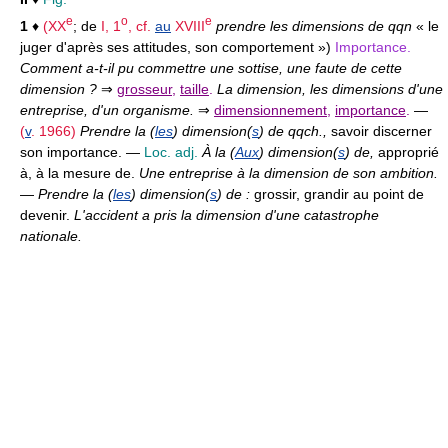
e
o
e
1
♦
(
XX
; de
I, 1
,
cf.
au
XVIII
prendre les dimensions de qqn
« le
juger d'après ses attitudes, son comportement »)
Importance.
Comment a-t-il pu commettre une sottise, une faute de cette
dimension ?
⇒
grosseur
,
taille
.
La dimension, les dimensions d'une
entreprise, d'un organisme.
⇒
dimensionnement
,
importance
.
—
(
v
. 1966)
Prendre la (
les
) dimension(
s
) de qqch.,
savoir discerner
son importance. —
Loc. adj.
À la (
Aux
) dimension(
s
) de,
approprié
à, à la mesure de.
Une entreprise à la dimension de son ambition.
—
Prendre la (
les
) dimension(
s
) de :
grossir, grandir au point de
devenir.
L'accident a pris la dimension d'une catastrophe
nationale.