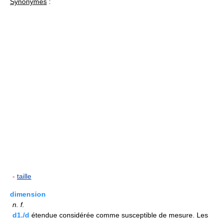
Synonymes
:
-
taille
dimension
n.
f.
d1./d
étendue considérée comme susceptible de mesure. Les