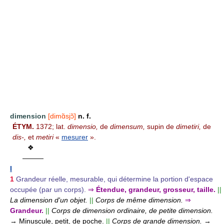
dimension
[dimɑ̃sjɔ̃]
n. f.
ÉTYM.
1372; lat.
dimensio,
de
dimensum,
supin de
dimetiri,
de
dis-,
et
metiri
«
mesurer
».
❖
———
I
1
Grandeur réelle, mesurable, qui détermine la portion d'espace
occupée (par un corps).
⇒
Étendue, grandeur, grosseur, taille.
||
La dimension d'un objet.
||
Corps de même dimension.
⇒
Grandeur.
||
Corps de dimension ordinaire, de petite dimension.
→ Minuscule, petit, de poche.
||
Corps de grande dimension.
→