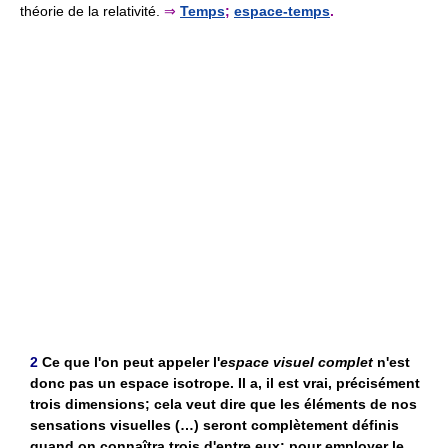
théorie de la relativité.
⇒
Temps
;
espace-temps
.
2
Ce que l'on peut appeler l'
espace visuel complet
n'est
donc pas un espace isotrope. Il a, il est vrai, précisément
trois dimensions; cela veut dire que les éléments de nos
sensations visuelles (…) seront complètement définis
quand on connaîtra trois d'entre eux; pour employer le