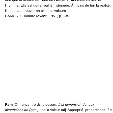
dire que la révolte est l'une des
dimensions
essentielles de
l'homme. Elle est notre réalité historique. À moins de fuir la réalité,
il nous faut trouver en elle nos valeurs.
CAMUS,
L'Homme révolté,
1951, p. 135.
Rem.
On rencontre ds la docum.
à la dimension de, aux
dimensions de (qqc.),
loc. à valeur adj. Approprié, proportionné.
La