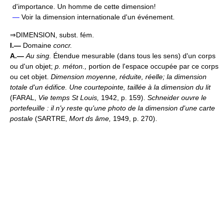
d'importance. Un homme de cette dimension!
—
Voir la dimension internationale d'un événement.
⇒DIMENSION, subst. fém.
I.—
Domaine
concr.
A.—
Au sing.
Étendue mesurable (dans tous les sens) d'un corps
ou d'un objet;
p. méton.,
portion de l'espace occupée par ce corps
ou cet objet.
Dimension moyenne, réduite, réelle; la dimension
totale d'un édifice.
Une courtepointe, taillée à la dimension du lit
(FARAL,
Vie temps St Louis,
1942, p. 159).
Schneider ouvre le
portefeuille : il n'y reste qu'une photo de la dimension d'une carte
postale
(SARTRE,
Mort ds âme,
1949, p. 270).