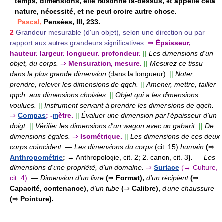
temps, dimensions, elle raisonne là-dessus, et appelle cela
nature, nécessité, et ne peut croire autre chose.
Pascal,
Pensées, III, 233.
2
Grandeur mesurable (d'un objet), selon une direction ou par
rapport aux autres grandeurs significatives.
⇒
Épaisseur,
hauteur, largeur, longueur, profondeur.
||
Les dimensions d'un
objet, du corps.
⇒
Mensuration, mesure.
||
Mesurez ce tissu
dans la plus grande dimension
(dans la longueur).
||
Noter,
prendre, relever les dimensions de qqch.
||
Amener, mettre, tailler
qqch. aux dimensions choisies.
||
Objet qui a les dimensions
voulues.
||
Instrument servant à prendre les dimensions de qqch.
⇒
Compas
; -
m
ètre.
||
Évaluer une dimension par l'épaisseur d'un
doigt.
||
Vérifier les dimensions d'un wagon avec un gabarit.
||
De
dimensions égales.
⇒
Isométrique.
||
Les dimensions de ces deux
corps coïncident.
—
Les dimensions du corps
(cit. 15)
humain
(
⇒
Anthropométrie
;
→ Anthropologie, cit. 2; 2. canon, cit. 3
).
—
Les
dimensions d'une propriété, d'un domaine.
⇒
Surface
(→ Culture,
cit. 4).
—
Dimension d'un livre
(
⇒
Format),
d'un récipient
(
⇒
Capacité, contenance),
d'un tube
(
⇒
Calibre),
d'une chaussure
(
⇒
Pointure).