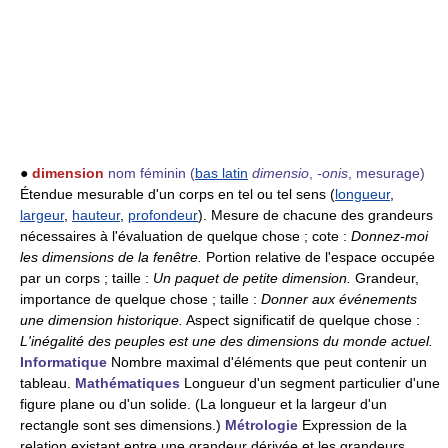
●
dimension
nom féminin
(
bas latin
dimensio
,
-onis
, mesurage)
Étendue mesurable d'un corps en tel ou tel sens (
longueur
,
largeur
,
hauteur
,
profondeur
). Mesure de chacune des grandeurs
nécessaires à l'évaluation de quelque chose ; cote :
Donnez-moi
les dimensions de la fenêtre.
Portion relative de l'espace occupée
par un corps ; taille :
Un paquet de petite dimension.
Grandeur,
importance de quelque chose ; taille :
Donner aux événements
une dimension historique.
Aspect significatif de quelque chose :
L'inégalité des peuples est une des dimensions du monde actuel.
Informatique
Nombre maximal d'éléments que peut contenir un
tableau.
Mathématiques
Longueur d'un segment particulier d'une
figure plane ou d'un solide. (La longueur et la largeur d'un
rectangle sont ses dimensions.)
Métrologie
Expression de la
relation existant entre une grandeur dérivée et les grandeurs