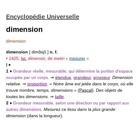
Encyclopédie Universelle
dimension
dimension
dimension
[ dimɑ̃sjɔ̃ ]
n. f.
• 1425;
lat.
dimensio,
de
metiri
«
mesurer
»
I
♦
1
♦
Grandeur réelle, mesurable, qui détermine la portion d'espace
occupée par un corps.
⇒
étendue
,
grandeur
,
grosseur
.
Dimension
relative.
⇒
proportion
.
« Notre âme est jetée dans le corps, où elle
trouve nombre, temps, dimensions »
(
Pascal
)
. Des objets de
toutes les dimensions.
⇒
taille
.
2
♦
Grandeur mesurable, selon une direction ou par rapport aux
autres dimensions.
Mesurez ce tissu dans la plus grande
dimension
(dans la longueur).