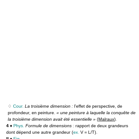
♢
Cour.
La troisième dimension :
l'effet de perspective, de
profondeur, en peinture.
« une peinture à laquelle la conquête de
la troisième dimension avait été essentielle »
(
Malraux
)
.
4
♦
Phys.
Formule de dimensions :
rapport de deux grandeurs
dont dépend une autre grandeur (
ex.
V = L/T).
II
♦
Fig.