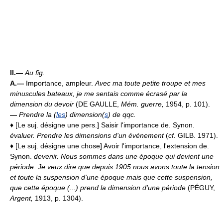
II.—
Au fig.
A.—
Importance, ampleur.
Avec ma toute petite troupe et mes
minuscules bateaux, je me sentais comme écrasé par la
dimension du devoir
(DE GAULLE,
Mém. guerre,
1954, p. 101).
—
Prendre la (
les
) dimension(
s
) de qqc.
♦ [Le suj. désigne une pers.] Saisir l'importance de. Synon.
évaluer.
Prendre les dimensions d'un événement
(
cf.
GILB. 1971).
♦ [Le suj. désigne une chose] Avoir l'importance, l'extension de.
Synon.
devenir.
Nous sommes dans une époque qui devient une
période. Je veux dire que depuis 1905 nous avons toute la tension
et toute la suspension d'une époque mais que cette suspension,
que cette époque (...) prend la dimension d'une période
(PÉGUY,
Argent,
1913, p. 1304).