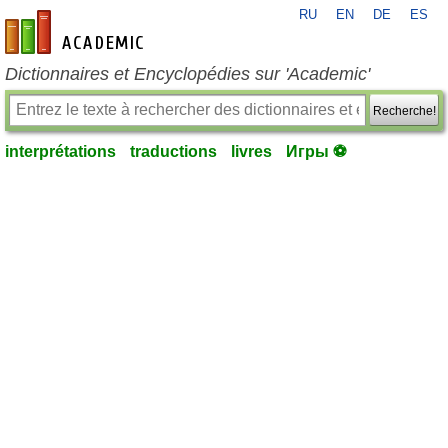
RU
EN
DE
ES
fr-academic.com
Dictionnaires et Encyclopédies sur 'Academic'
Recherche!
interprétations
traductions
livres
Игры ⚽