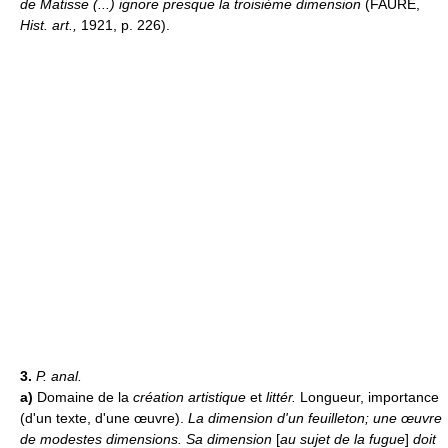
de Matisse (...) ignore presque la troisième dimension
(FAURE,
Hist. art.,
1921, p. 226).
3.
P. anal.
a)
Domaine de la
création artistique
et
littér.
Longueur, importance
(d'un texte, d'une œuvre).
La dimension d'un feuilleton; une œuvre
de modestes dimensions.
Sa dimension
[
au sujet de la fugue
]
doit