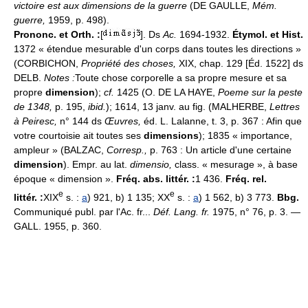
victoire est aux dimensions de la guerre
(DE GAULLE,
Mém.
guerre,
1959, p. 498).
Prononc. et Orth. :
[
]. Ds
Ac.
1694-1932.
Étymol. et Hist.
1372 « étendue mesurable d'un corps dans toutes les directions »
(CORBICHON,
Propriété des choses,
XIX, chap. 129 [Éd. 1522] ds
DELB.
Notes :
Toute chose corporelle a sa propre mesure et sa
propre
dimension
);
cf.
1425 (O. DE LA HAYE,
Poeme sur la peste
de 1348,
p. 195,
ibid.
); 1614, 13 janv. au fig. (MALHERBE,
Lettres
à Peiresc,
n° 144 ds
Œuvres,
éd. L. Lalanne, t. 3, p. 367 : Afin que
votre courtoisie ait toutes ses
dimensions
); 1835 « importance,
ampleur » (BALZAC,
Corresp.,
p. 763 : Un article d'une certaine
dimension
). Empr. au lat.
dimensio,
class. « mesurage », à base
époque « dimension ».
Fréq. abs. littér. :
1 436.
Fréq. rel.
e
e
littér. :
XIX
s. :
a
) 921, b) 1 135; XX
s. :
a
) 1 562, b) 3 773.
Bbg.
Communiqué publ. par l'Ac. fr...
Déf. Lang. fr.
1975, n° 76, p. 3. —
GALL. 1955, p. 360.